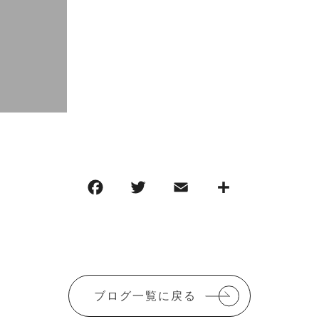
F
T
E
共
a
w
m
有
c
it
ai
e
te
l
b
r
ブログ一覧に戻る
o