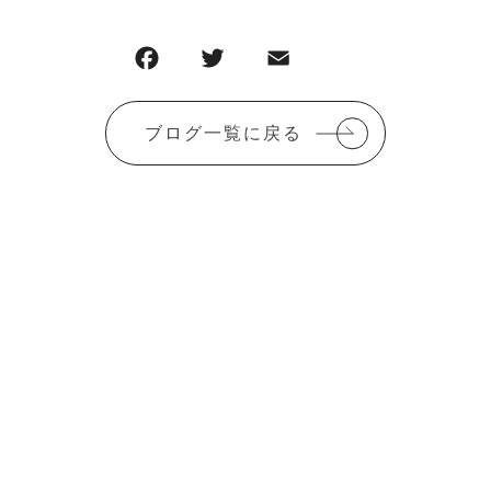
F
T
E
共
a
w
m
有
c
it
ai
ブログ一覧に戻る
e
te
l
b
r
o
o
k