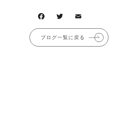
F
T
E
共
a
w
m
有
c
it
ai
ブログ一覧に戻る
e
te
l
b
r
o
o
k