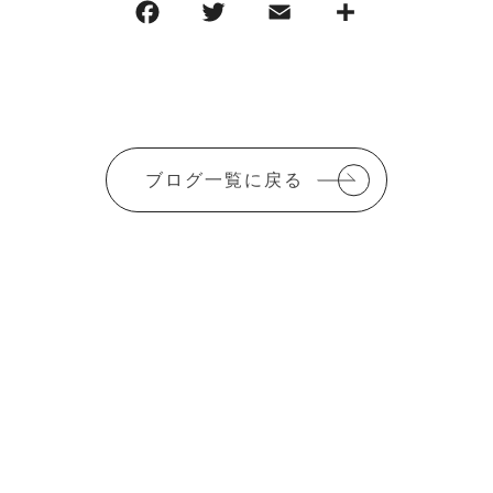
F
T
E
共
a
w
m
有
c
it
ai
e
te
l
b
r
ブログ一覧に戻る
o
o
k