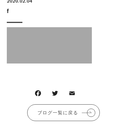
2020.02.04
f
F
T
E
共
a
w
m
有
c
it
ai
ブログ一覧に戻る
e
te
l