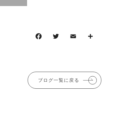
F
T
E
共
a
w
m
有
c
it
ai
e
te
l
b
r
ブログ一覧に戻る
o
o
k