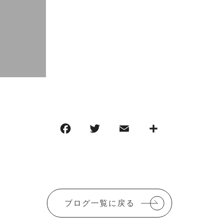
F
T
E
共
a
w
m
有
c
it
ai
e
te
l
b
r
ブログ一覧に戻る
o