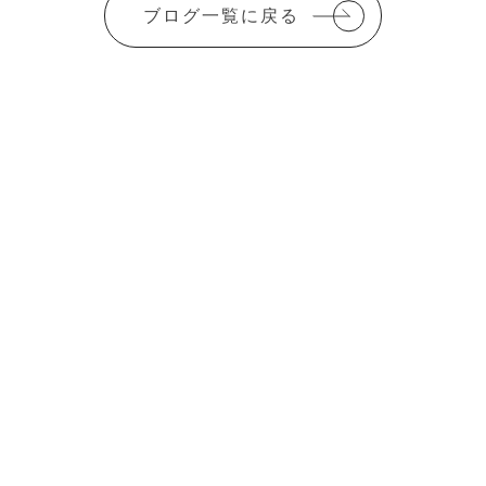
c
it
ai
ブログ一覧に戻る
e
te
l
b
r
o
o
k